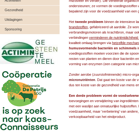
Activiteiten
rhizosfeer en verder). Die verteerde organisch
ondersteunen; ze vormen de voedingsstoffen 
Gezondheid
bepalend zijn voor de voedzaamheid van een 
Uitdagingen
Het
tweede probleem
binnen de intensieve l
brandstoffen
, gefabriceerd uit aardolie. Ze wo
Sponsoring
verbrandingsmotoren als krachtbron, maar ook
verbindingen
verminderen de nutriëntdichtheid
kwaliteit omlaag brengen via
hetzelfde mecha
humusvormende bacteriën en schimmels
i
voedingsstoffen moeten voorzien die de spoore
resten van planten en dieren door bacteriën en
vorming van enzymen (een categorie van micro
Zonder aerobe (zuurstofminnende) micro-organ
micronutriënten
. Dat gaat ten koste van de 
dus ten koste van de gezondheid van mens en di
Een derde probleem vormt de voedselverw
toevoegingen en verwijdering van ingrediënten d
met een waslijst aan onnatuurlijke hulpstoffen.
voedzaamheid, maar 'verbetering' van andere,
verkoopbaarheid van het eindproduct.