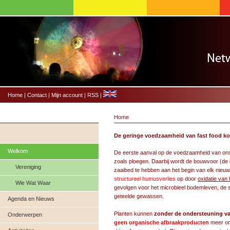
Home
|
Contact
|
Mijn account
|
RSS
|
Home
De geringe voedzaamheid van fast food kom
Welkom
De eerste aanval op de voedzaamheid van ons
zoals ploegen. Daarbij wordt de bouwvoor (de b
Vereniging
zaaibed te hebben aan het begin van elk nieuw 
structureel humusverlies
op door
oxidatie van
Wie Wat Waar
gevolgen voor het microbieel bodemleven, de
geteelde gewassen.
Agenda en Nieuws
Planten kunnen
zonder de ondersteuning v
Onderwerpen
geen organische afbraakproducten
meer on