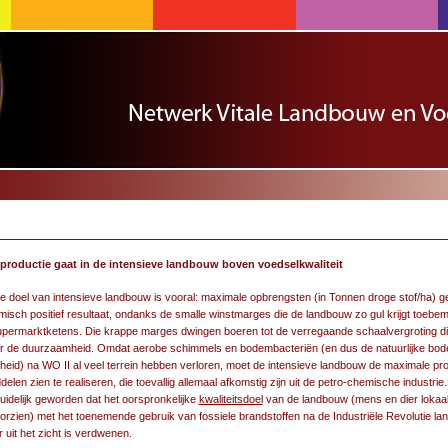
productie gaat in de intensieve landbouw boven voedselkwaliteit
e doel van intensieve landbouw is vooral: maximale opbrengsten (in Tonnen droge stof/ha) ge
isch positief resultaat, ondanks de smalle winstmarges die de landbouw zo gul krijgt toebe
upermarktketens. Die krappe marges dwingen boeren tot de verregaande schaalvergroting di
or de duurzaamheid. Omdat aerobe schimmels en bodembacteriën (en dus de natuurlijke bo
heid) na WO II al veel terrein hebben verloren, moet de intensieve landbouw de maximale pr
elen zien te realiseren, die toevallig allemaal afkomstig zijn uit de petro-chemische industrie.
duidelijk geworden dat het oorspronkelijke
kwaliteitsdoel
van de landbouw (mens en dier lokaa
orzien) met het toenemende gebruik van fossiele brandstoffen na de Industriële Revolutie l
 uit het zicht is verdwenen.