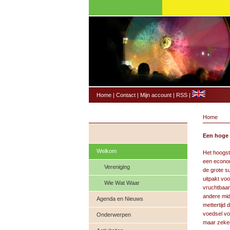
Home
|
Contact
|
Mijn account
|
RSS
|
Home
Een hoge 
Welkom
Het hoogst
een econom
Vereniging
de grote s
uitpakt vo
Wie Wat Waar
vruchtbaar
andere midd
Agenda en Nieuws
mettertijd 
voedsel vo
Onderwerpen
maar zeker