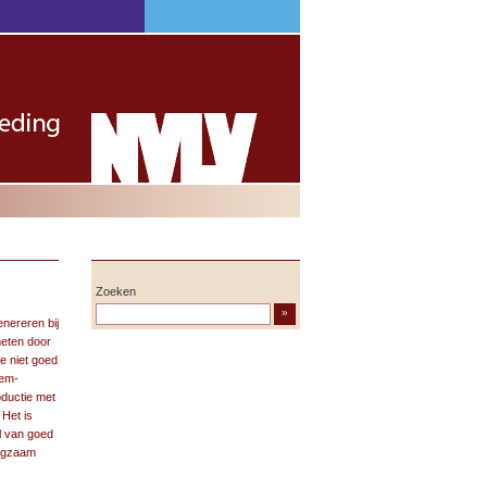
Zoeken
»
nereren bij
meten door
e niet goed
dem-
oductie met
 Het is
l van goed
angzaam