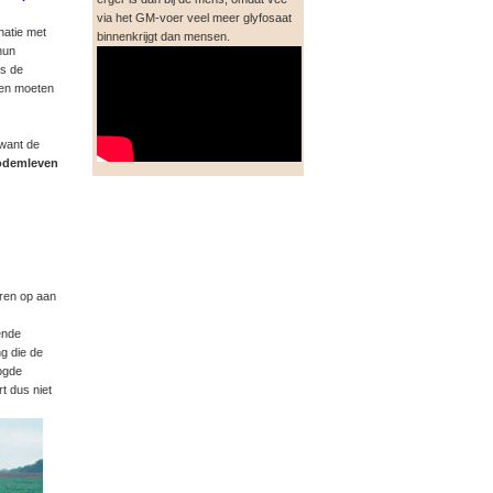
via het GM-voer veel meer glyfosaat
natie met
binnenkrijgt dan mensen.
hun
es de
en moeten
 want de
odemleven
ren op aan
ende
ng die de
ogde
rt dus niet