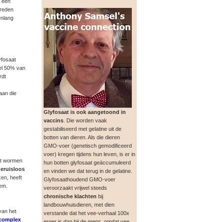
n een
treden
enlang
yfosaat
wel 50% van
rdt
aan die
Glyfosaat is ook aangetoond in
vaccins
. Die worden vaak
gestabiliseerd met gelatine uit de
botten van dieren. Als die dieren
GMO-voer (genetisch gemodificeerd
voer) kregen tijdens hun leven, is er in
nt wormen
hun botten glyfosaat geäccumuleerd
eruisloos
en vinden we dat terug in de gelatine.
ken, heeft
Glyfosaathoudend GMO-voer
em.
veroorzaakt vrijwel steeds
chronische klachten
bij
landbouwhuisdieren, met dien
van het
verstande dat het vee-verhaal 100x
complex
erger is dan bij de mens, omdat vee