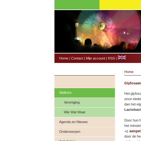
Home
|
Contact
|
Mijn account
|
RSS
|
Home
Glyfosaat
Welkom
Het glyfosa
onze eiwit
Vereniging
dan het eig
Lactobaci
Wie Wat Waar
Door hun h
Agenda en Nieuws
het minste
aanget
Onderwerpen
door de he