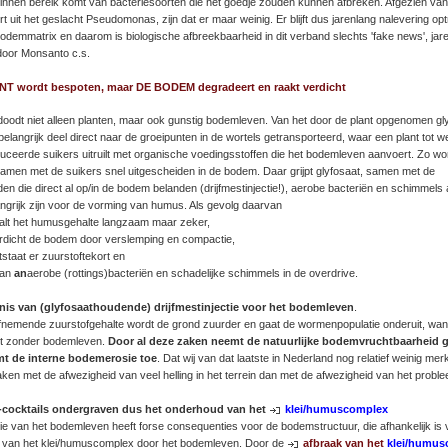
binnen bereik komt van bacteriesoorten die het goedje zouden kunnen afbreken. Afgezien va
t uit het geslacht Pseudomonas, zijn dat er maar weinig. Er blijft dus jarenlang nalevering op
bodemmatrix en daarom is biologische afbreekbaarheid in dit verband slechts 'fake news', jar
door Monsanto c.s.
NT wordt bespoten, maar DE BODEM degradeert en raakt verdicht
doodt niet alleen planten, maar ook gunstig bodemleven. Van het door de plant opgenomen gl
elangrijk deel direct naar de groeipunten in de wortels getransporteerd, waar een plant tot 
duceerde suikers uitruilt met organische voedingsstoffen die het bodemleven aanvoert. Zo wo
samen met de suikers snel uitgescheiden in de bodem. Daar grijpt glyfosaat, samen met de
n die direct al op/in de bodem belanden (drijfmestinjectie!), aerobe bacteriën en schimmels 
angrijk zijn voor de vorming van humus. Als gevolg daarvan
alt het humusgehalte langzaam maar zeker,
rdicht de bodem door verslemping en compactie,
tstaat er zuurstoftekort en
an
an
aerobe (rottings)bacteriën en schadelijke schimmels in de overdrive.
nis van (glyfosaathoudende) drijfmestinjectie voor het bodemleven
.
fnemende zuurstofgehalte wordt de grond zuurder en gaat de wormenpopulatie onderuit, wa
et zonder bodemleven.
Door al deze zaken neemt de natuurlijke bodemvruchtbaarheid g
mt de interne bodemerosie toe
. Dat wij van dat laatste in Nederland nog relatief weinig mer
ken met de afwezigheid van veel helling in het terrein dan met de afwezigheid van het proble
-cocktails ondergraven dus het onderhoud van het
klei/humuscomplex
tie van het bodemleven heeft forse consequenties voor de bodemstructuur, die afhankelijk is 
van het klei/humuscomplex door het bodemleven. Door de
afbraak van het
klei/humus