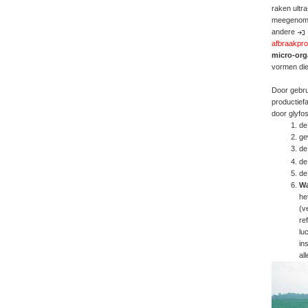
raken ultra
meegenomen
andere
afbraakpr
micro-org
vormen die
Door gebru
productief
door glyfos
de
ge
d
de
de
Wa
he
(v
re
lu
in
al