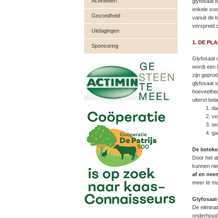
Activiteiten
glyfosaat 
enkele soor
Gezondheid
vanuit de 
verspreid 
Uitdagingen
1. DE PLA
Sponsoring
Glyfosaat 
wordt een b
zijn gepro
glyfosaat 
hoeveelhede
uiterst bel
da
ve
on
ga
De beteke
Door het a
kunnen ni
af en nee
meer te ma
Glyfosaat
De elimina
onderhoud 