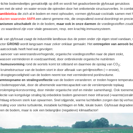
-lichte bodemdeeltjes gemakkelijk op drift en wordt het geadsorbeerde glyfosaat geruisloos
 met de wind- en water-erosie die optreden door het ontketende structuurverlies. In combi
antibiotica
die zich al in bodem en mest ophouden, vormen glyfosaat-cocktails samen met 
oducten waaronder AMPA
een uiterst gemene mix, die onopvallend overal doordringt en preci
anismen uitschakelt
die in de bodem,
maar ook in onze darmen
de voedingsstoffen zoud
 zo waardevol zijn voor vitale gewassen, resp. een krachtig immuunsysteem.
ik van glyfosaat zaagt de industriële landbouw dus de poten onder zijn eigen stoel vandaan,
actor
GROND
wordt langzaam maar zeker onklaar gemaakt. Het
ontregelen van aeroob b
aatcocktails heeft heel wat gevolgen:
 aanvoer van weerstandsverhogende, organische voedingsstoffen naar de plant stokt,
wassen verminderen in voedzaamheid, door ontbrekende organische nutriënten
e
humusvorming
rond de wortels komt tot stilstand en daarmee de opslag van CO
;
2
 kruimelstructuur van de bodem stort in door afbraak van gel+lijmstoffen (-> erosie),
 droogtegevoeligheid van de bodem neemt toe met verminderend poriënvolume.
rmteopname en stralingsreflectie
van de bodem veranderen: er treden hogere temperatu
t bodemoppervlak, door de afnemende warmtecapaciteit van de verslempende toplaag
erslemping=korstvorming, door minder organische stof en minder samenhang). Ook toenem
flectie van kortgolvige straling bij onbedekte bodem genereert meer infrarood (=warmte)strali
chtlaag erboven sterk kan opwarmen. Snel stijgende, warme luchtbellen zorgen dan bij verho
straling voor sterke turbulentie, instabiele luchtlagen en felle, lokale buien. Glyfosaat degradee
leen de bodem, maar is ook een belangrijke (negatieve) klimaatfactor!