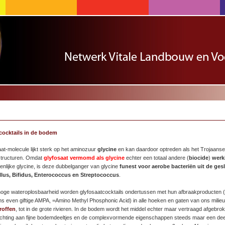
cocktails in de bodem
at-molecule lijkt sterk op het aminozuur
glycine
en kan daardoor optreden als het Trojaanse
structuren. Omdat
glyfosaat vermomd als glycine
echter een totaal andere (
biocide
)
werk
enlijke glycine, is deze dubbelganger van glycine
funest voor aerobe bacteriën uit de ges
llus, Bifidus, Enterococcus en Streptococcus
.
oge wateroplosbaarheid worden glyfosaatcocktails ondertussen met hun afbraakproducten 
ns even giftige AMPA, =Amino Methyl Phosphonic Acid) in alle hoeken en gaten van ons milieu
roffen
, tot in de grote rivieren. In de bodem wordt het middel echter maar vertraagd afgebro
chting aan fijne bodemdeeltjes en de complexvormende eigenschappen steeds maar een dee