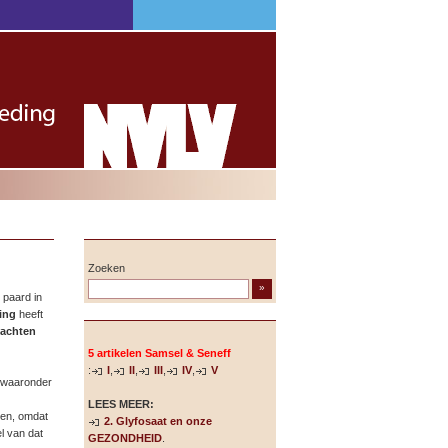
Zoeken
»
 paard in
ing
heeft
lachten
5 artikelen Samsel & Seneff
:
I
,
II
,
III
,
IV
,
V
(waaronder
LEES MEER:
ken, omdat
2. Glyfosaat en onze
l van dat
GEZONDHEID
.