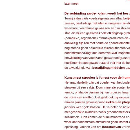
later meer.
De verbinding aarde<>plant wordt het bes
Terwijl industriële voedselgewassen afhankelij
zouten, bestrijdingsmiddelen en irrigatie) die 
weerbare, voedzame gewassen zich uitsteken
stof, die bij een gesloten koolstofkringloop gr
(complexe, organische) afbraakproducten die 
aanwezig zijn (en met name de spoorelementen
nog steeds geen essentiële micronutriënten v
bodemleven vraagt dus eerst wel wat inspanni
ontwikkeling van voedzame gewassen/grassen 
nutriënten in een gewas staat of valt met de 
de afwezigheid van
bestrijdingsmiddelen
daa
Kunstmest strooien is funest voor
de humu
Het mag duidelijk zijn dat voeden van het bod
strooien uit een zakje. Door minerale zouten t
tempo, omdat de planten bij hun groei zo lang 
de vorm van eiwitten. Dat geldt ook bij toepas
maken planten gevoelig voor
ziekten en plag
jaarlijks weer geld kosten. Het is beter de act
met geschikte middelen zoals groenbemesters, 
schimmels. Dan komen de humusvoorraad en b
waar dat bodemleven stimuleren geen instant-
oplossing. Voeden van het
bodemleven
verdie