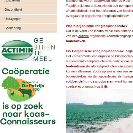
Activiteiten
Mandeb, die wordt 'geserviced' door de Hutis.
Tegelijkertijd zou al deze ellende ook een ope
Gezondheid
afhankelijkheid: door het uitfaseren van fossi
overgaan op
organische
kringlooplandbouw.
Uitdagingen
Wat is
organische
kringlooplandbouw?
Sponsoring
Dat is de vorm van landbouw die zich richt op
van een
actieve
organische
koolstofkringloop 
bodemleven
.
Eis 1
organische
kringlooplandbouw: organ
Het verdienmodel van organische kringloopla
nutriënten/afbraakproducten die nodig is om d
bodemleven
die afbraakproducten van afgesto
kunnen afleveren. Zodra sprake is van een
ov
bodemdeeltjes worden opgeslagen, als
humu
voldoende humus produceren
, want humus 
voedsel economisch op drijft.