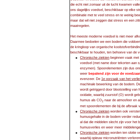
die echt niet zomaar uit de lucht kwamen val
ons dagelijks voedsel, beschikbaar op elke str
combinatie met te veel stress en te weinig 
maar dat wil niet zeggen dat stress en een zi
maatregelen.
Het meeste moderne voedsel is niet meer af
Daarmee bedoelen we een bodem die voldoen
de kringloop van organische koolstofverbind
beschikbaar te houden, ten behoeve van de v
Chronische ziekten
beginnen vaak met
voedsel (met name door tekorten aan spo
enzymen). Spoorelementen zijn dus on
weer
bepalend zijn voor de voedza
evenzeer. De
1e oorzaak van het verli
machinale bewerking van de bodem. De
wordt getriggerd door blootstelling va
oxidatie, waarbij zuurstof (O) wordt geb
humus als CO
naar de atmosfeer en 
2
met spoorelementen die bij de afbraak 
Chronische ziekten
worden ook versterk
humusgehalte in de bodem verder redu
al dat die middelen slecht zijn voor he
humusverlies en weer meer middelenge
Chronische ziekten
worden ten slotte v
waarbij opieuw micronutriënten verlore