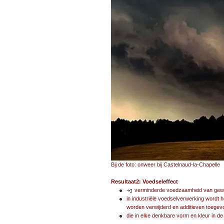
Bij de foto: onweer bij Castelnaud-la-Chapelle
Resultaat2: Voedseleffect
verminderde voedzaamheid van ge
in industriële voedselverwerking wordt 
worden verwijderd en additieven toege
die in elke denkbare vorm en kleur in d