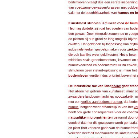
bodemleven vraagt dus een eerste inspanning 
van voedzame gewassen/grassen met voldoende 
valt met de beschikbaarheid van
humus en b
Kunstmest strooien is funest voor
de humu
Het mag duidelijk zijn dat het voeden van bod
een gewas. Door minerale zouten toe te voeg
de planten bij hun groei zo lang mogelijk blij
eiwitten. Dat geldt ook bij toepassing van drij
industriële teelten gevoelig maken voor
ziekte
die ook jaarlijks weer geld kosten. Het is bete
middelen zoals groenbemesters, lavameel en a
humusvoorraad en bodemstructuur na enkele j
stimuleren geen instant-oplossing is, maar he
bodemleven
verdient dus prioriteit
boven het
De industriële tak van land
bouw
gaat steed
Niet alleen het gebruik van kunstmest, maar o
zwaardere landbouwmachines noodzakelijk, me
met een
verlies aan bodemstructuur
, dat bode
humus
, hetgeen weer afhankelijk is van het
ve
heeft ook grote consequenties voor de voed
natuurlijke micronutriënten
gevormd door de 
voedsel dat met die gewassen wordt gemaakt. 
en plant (het verloren gaan van de humusfracti
verleden heeft dit mechanisme de laatste ronde