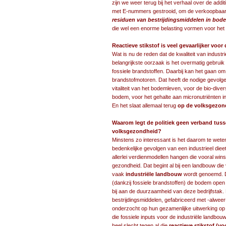
zijn we weer terug bij het verhaal over de addi
met E-nummers gestrooid, om de verkoopbaarh
residuen van bestrijdingsmiddelen in bode
die wel een enorme belasting vormen voor het 
Reactieve stikstof is veel gevaarlijker vo
Wat is nu de reden dat de kwaliteit van indus
belangrijkste oorzaak is het overmatig gebruik 
fossiele brandstoffen. Daarbij kan het gaan om
brandstofmotoren. Dat heeft de nodige gevolg
vitaliteit van het bodemleven, voor de bio-dive
bodem, voor het gehalte aan micronutriënten 
En het slaat allemaal terug
op de volksgezon
Waarom legt de politiek geen verband tus
volksgezondheid?
Minstens zo interessant is het daarom te we
bedenkelijke gevolgen van een industrieel die
allerlei verdienmodellen hangen die vooral wi
gezondheid. Dat begint al bij een landbouw die
vaak
industriële landbouw
wordt genoemd. 
(dankzij fossiele brandstoffen) de bodem open
bij aan de duurzaamheid van deze bedrijfstak.
bestrijdingsmiddelen, gefabriceerd met -alweer-
onderzocht op hun gezamenlijke uitwerking op m
die fossiele inputs voor de industriële land
heel slecht tegen al die
reactieve stikstof (v