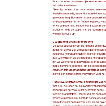
daar scoort het gangbare soja- en maiskrachtv
bestrijdingsmiddelen).
Alleen ligt het niet direct voor de hand zo'n v
allerlei waardevolle, natuurlijke ingrediënten,
gewoon te laag. Bovendien is een belangrijk d
ontboste terreinen in het Amazonegebied. He
terwijl de bederfelijkheid toeneemt. Daar zit de
producten in de schappen van de reguliere s
weinig interesse op.
Gezondheid begint in de bodem
De beste oplossing voor de humane en dierge
zodat het gewas zelf voldoende micronutriën
natuurlijke micronutriënten en intensief bewe
dus...verwijderen we de natuurlijke micronutrië
zijn we weer terug bij het verhaal over de addi
met E-nummers gestrooid, om de verkoopbaarh
residuen van bestrijdingsmiddelen in bode
die wel een enorme belasting vormen voor het 
Reactieve stikstof is veel gevaarlijker vo
Wat is nu de reden dat de kwaliteit van indus
belangrijkste oorzaak is het overmatig gebruik 
fossiele brandstoffen. Daarbij kan het gaan om
brandstofmotoren. Dat heeft de nodige gevolg
vitaliteit van het bodemleven, voor de bio-dive