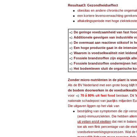
Resultaat3: Gezondheidseffect
obesitas en andere chronische ongemakke
een kortere levensverwachting gerekend
aftakelingsperiode met hoge ziektekosten
De geringe voedzaamheid van fast food 
Additionele gevolgen van industriële 
De overmaat aan reactieve stikstof in h
Een hoge productie gaat in de intensi
Waarom is voedselkwaliteit niet leide
Fossiele brandstoffen zijn eigenlijk a
Fossiele brandstoffen ondermijnen he
Het bodemleven sluit de organische koo
Zonder micro-nutriënten in de plant is vo
Als de BV Nederland met een grote boog blijf
de bodem doorwerken in de voedselkwalite
voor
70 á 80% uit fast food
bestaan. Dit '
nationale schadepost van jaarlijks miljarden 
Die uitgaven liggen op het vlak van
bestrijding van symptomen die zijn veroo
(auto)-immuunziekten. Die hebben allem
uit vetten en/of eiwitten
dat niet in bala
toe als een flink percentage van die eiwi
voedselverwerkingsprocessen. Wat de fa