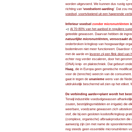
worden uitgevoerd. We kunnen dus rustig spr
richting van '
voedselont-aarding
'. Dat zou m
voedsel, voortvloeiend uit een haperende verb
Inferieur voedsel
zonder micronutriënten
i
Al 70-80% van het aanbod in reguliere supe
geteelde gewassen. Daarvan hebben de ingred
natuurlijke micronutriënten, veroorzaakt 
onderbroken kringloop van hoogwaardige organi
bodemleven niet meer functioneert. Daardoor 
met de aarde en
leveren zij een flink deel va
echter nog verder escaleren, door het gerom
(DNA) knip- en plaktechniek. Dat gebeurt on
Haag
, die in Europa geen genetische modificat
voor de (terechte) weerzin van de consument.
gaat in tegen de
unanieme
wens van de Neder
uitdrukkelijk beschermd wil zien op het etike
De verbinding aarde<>plant wordt het bes
Terwijl industriële voedselgewassen afhankelij
zouten, bestrijdingsmiddelen en irrigatie) die 
weerbare, voedzame gewassen zich uitsteken
stof, die bij een gesloten koolstofkringloop gr
(complexe, organische) afbraakproducten die 
aanwezig zijn (en met name de spoorelementen
nog steeds geen essentiële micronutriënten v