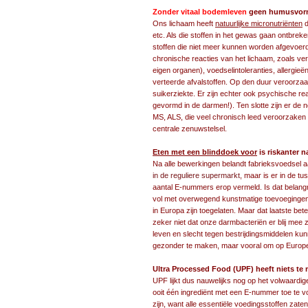
Zonder vitaal bodemleven
geen humusvormin
Ons lichaam heeft
natuurlijke micronutriënten
d
etc. Als die stoffen in het gewas gaan ontbreken
stoffen die niet meer kunnen worden afgevoerd
chronische reacties van het lichaam, zoals ve
eigen organen), voedselintoleranties, allergieë
verteerde afvalstoffen. Op den duur veroorzaa
suikerziekte. Er zijn echter ook psychische r
gevormd in de darmen!). Ten slotte zijn er de 
MS, ALS, die veel chronisch leed veroorzaken
centrale zenuwstelsel.
Eten met een blinddoek voor
is riskanter 
Na alle bewerkingen belandt fabrieksvoedsel aa
in de reguliere supermarkt
, maar is er in de t
aantal E-nummers erop vermeld. Is dat belangrij
vol met overwegend kunstmatige toevoegingen
in Europa zijn toegelaten. Maar dat laatste bete
zeker niet dat onze darmbacteriën er blij mee z
leven en slecht tegen bestrijdingsmiddelen k
gezonder te maken, maar vooral om op Europees 
Ultra Processed Food (UPF) heeft niets te
UPF lijkt dus nauwelijks nog op het volwaardi
ooit één ingrediënt met een E-nummer toe te v
zijn, want alle essentiële voedingsstoffen zate