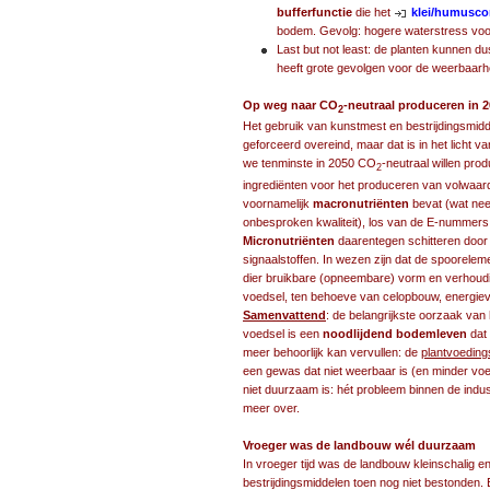
bufferfunctie
die het
klei/humusc
bodem. Gevolg: hogere waterstress voor
Last but not least: de planten kunnen d
heeft grote gevolgen voor de weerbaar
Op weg naar CO
-neutraal produceren in 2
2
Het gebruik van kunstmest en bestrijdingsmidd
geforceerd overeind, maar dat is in het licht v
we tenminste in 2050 CO
-neutraal willen pro
2
ingrediënten voor het produceren van volwaar
voornamelijk
macronutriënten
bevat (wat neer
onbesproken kwaliteit), los van de E-nummer
Micronutriënten
daarentegen schitteren door
signaalstoffen. In wezen zijn dat de spoorel
dier bruikbare (opneembare) vorm en verhouding
voedsel, ten behoeve van celopbouw, energiev
Samenvattend
: de belangrijkste oorzaak van
voedsel is een
noodlijdend bodemleven
dat 
meer behoorlijk kan vervullen: de
plantvoeding
een gewas dat niet weerbaar is (en minder voe
niet duurzaam is: hét probleem binnen de indus
meer over.
Vroeger was de landbouw wél duurzaam
In vroeger tijd was de landbouw kleinschalig e
bestrijdingsmiddelen toen nog niet bestonden. 