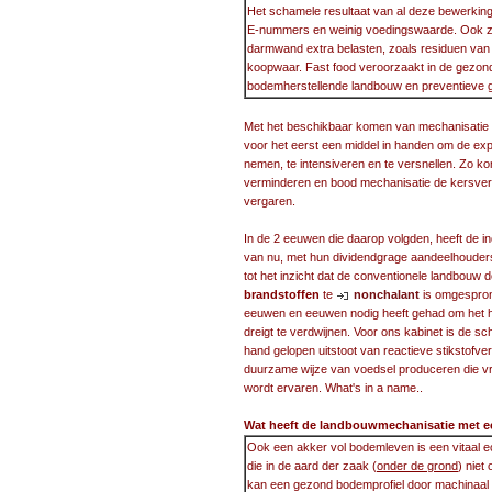
Het schamele resultaat van al deze bewerkin
E-nummers en weinig voedingswaarde. Ook zitt
darmwand extra belasten, zoals residuen van be
koopwaar. Fast food veroorzaakt in de gezond
bodemherstellende landbouw en preventieve
Met het beschikbaar komen van mechanisatie
voor het eerst een middel in handen om de exp
nemen, te intensiveren en te versnellen. Zo kon
verminderen en bood mechanisatie de kersvers
vergaren.
In de 2 eeuwen die daarop volgden, heeft de in
van nu, met hun dividendgrage aandeelhouders i
tot het inzicht dat de conventionele landbouw 
brandstoffen
te
nonchalant
is omgespron
eeuwen en eeuwen nodig heeft gehad om het hu
dreigt te verdwijnen. Voor ons kabinet is de sc
hand gelopen uitstoot van reactieve stikstofve
duurzame wijze van voedsel produceren die vr
wordt ervaren. What's in a name..
Wat heeft de landbouwmechanisatie met e
Ook een akker vol bodemleven is een vitaal 
die in de aard der zaak (
onder de grond
) niet
kan een gezond bodemprofiel door machinaal