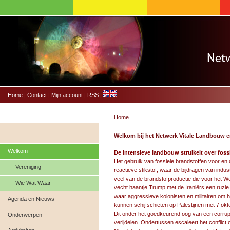
Home
|
Contact
|
Mijn account
|
RSS
|
Home
Welkom bij het Netwerk Vitale Landbouw 
Welkom
De intensieve landbouw struikelt over foss
Het gebruik van fossiele brandstoffen voor en 
Vereniging
reactieve stikstof, waar de bijdragen van indu
veel van de brandstofproductie die voor het 
Wie Wat Waar
vecht haantje Trump met de Iraniërs een ruzie u
waar aggressieve kolonisten en militairen om h
Agenda en Nieuws
kunnen schijfschieten op Palestijnen met 7 okt
Dit onder het goedkeurend oog van een corrupte 
Onderwerpen
verijdelen. Ondertussen escaleert het conflict