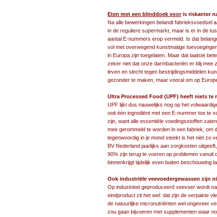
Eten met een blinddoek voor
is riskanter 
Na alle bewerkingen belandt fabrieksvoedsel aa
in de reguliere supermarkt
, maar is er in de t
aantal E-nummers erop vermeld. Is dat belangrij
vol met overwegend kunstmatige toevoegingen
in Europa zijn toegelaten. Maar dat laatste bete
zeker niet dat onze darmbacteriën er blij mee z
leven en slecht tegen bestrijdingsmiddelen k
gezonder te maken, maar vooral om op Europees 
Ultra Processed Food (UPF) heeft niets te
UPF lijkt dus nauwelijks nog op het volwaardi
ooit één ingrediënt met een E-nummer toe te v
zijn, want alle essentiële voedingsstoffen zate
mee gerommeld te worden in een fabriek, om d
tegenwoordig in je mond steekt is het niet zo ve
BV Nederland jaarlijks aan zorgkosten uitgeeft,
90% zijn terug te voeren op problemen vanuit d
binnenkrijgt tijdelijk even buiten beschouwing la
Ook industriële veevoedergewassen zijn n
Op industrieel geproduceerd veevoer wordt natu
eindproduct zit het wel: dat zijn de verpakte v
de natuurlijke micronutriënten wel ongeveer v
zou gaan bijvoeren met supplementen waar nog