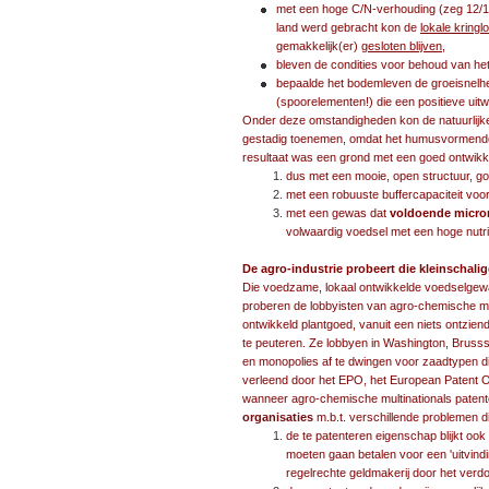
met een hoge C/N-verhouding (zeg 12/1 e
land werd gebracht kon de
lokale kringl
gemakkelijk(er)
gesloten blijven
,
bleven de condities voor behoud van he
bepaalde het bodemleven de groeisnelh
(spoorelementen!) die een positieve uit
Onder deze omstandigheden kon de natuurlijke
gestadig toenemen, omdat het humusvormende
resultaat was een grond met een goed ontwik
dus met een mooie, open structuur, go
met een robuuste buffercapaciteit vo
met een gewas dat
voldoende micro
volwaardig voedsel met een hoge nutri
De agro-industrie probeert die kleinschal
Die voedzame, lokaal ontwikkelde voedselgew
proberen de lobbyisten van agro-chemische mult
ontwikkeld plantgoed, vanuit een niets ontzien
te peuteren. Ze lobbyen in Washington, Brussse
en monopolies af te dwingen voor zaadtypen
verleend door het EPO, het European Patent 
wanneer agro-chemische multinationals paten
organisaties
m.b.t. verschillende problemen d
de te patenteren eigenschap blijkt oo
moeten gaan betalen voor een 'uitvindi
regelrechte geldmakerij door het v