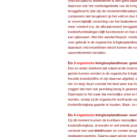
(microscopisch) bodemleven is een goed lopend
daarvoor ook het voedselgedeelte van de krin
teruggebracht (dat zijn de restanten/afbraakpr
component niet terugkeert op het veld en dus 
er onvermijdelijk verarming van het bodemleven
meer voedsel (cq. de afbraakresten) teruggebr
koolstofverbindingen blijft functioneren en h
kan opbouwen. Met één aandachtspunt: voedse
voor gebruik in de organische kringlooplandb
daardoor) micronutriënten tekort komen die vo
spoorelementen bevatten.
Eis 3
organische
kringlooplandbouw: geen 
Een en ander betekent dat vrijwel al die extern
gemist kunnen worden in de organische kringlo
fossiele brandstoffen of zijn daarvan afgeleid
het 'zo lang' duurt voordat het land weer kan f
zeggen dat men ook jarenlang bezig is geweest
Daarnaast is het zaak dat menselijke urine en
worden, omdat zij de organische restfractie v
koolstofkringloop gaande te houden. Maar: ze 
Eis 4
organische
kringlooplandbouw: voorb
Op dit moment kunnen de kostbare menselijke 
koolstofkringloop, al worden er wel enkele p
verdund met veel
drink!
water en zonder teru
rioolwaterzuivering. Daarna gaan wij ten koste 