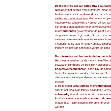
De industriële tak van land
bouw
gaat steed
Niet alleen het gebruik van kunstmest, maar 
landbouwmachines noodzakelijk, met steeds m
verlies aan bodemstructuur
, dat bodemcompact
hetgeen weer afhankelijk is van het
verlies aa
ook grote consequenties voor de voedzaamhe
micronutriënten
gevormd door de plant. Het 
die gewassen wordt gemaakt. Op zich is het we
verloren gaan van de humusfractie in landbouwg
mechanisme de laatste ronde van hele landbouw
triggers die destijds het humusverlies op gang
Door tekorten aan humus in de bodem is h
Het meeste voedsel dat de mens in een Wester
gewassen die tijdens de groei niet voldoende z
bodemsysteemdiensten
, zoals bijv. de aa
bodemleven planten voedt en humus vormt. T
daarna vaak ook nog onderworpen aan een se
planten
a)
bij de oogst al
natuurlijke micronutriënten
daarna ook nog in de fabriek belanden. Het vo
volwaardig
door de ontbrekende micronutriënte
koolhydraten en vetten (de
macronutriënten
)
(natuurlijke) micronutriënten blijven ontbreken, 
worden.