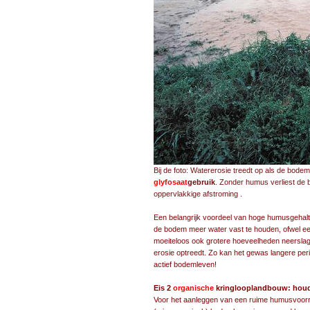
Bij de foto: Watererosie treedt op als de bode
glyfosaat
gebruik
. Zonder humus verliest de b
oppervlakkige afstroming
.
Een belangrijk voordeel van hoge humusgehaltes is een verbeterde waterbuffer-functie (dat is het vermogen van de bodem meer water vast te houden, ofwel een verhoogde water-retentiecapaci
Eis 2
organische
kringlooplandbouw: houd
Voor het aanleggen van een ruime humusvoorra