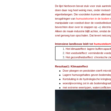
De lijst hierboven bevat stuk voor stuk aantre
doen daar nog heel weinig mee, onder invloed 
eigenbelangen. Die voordelen kunnen allemaal 
terugdringen van
humustekorten in de bodem
e
manipulatie van voedsel door de voedselindust
bevechten door over te stappen op
electri
Alleen de maak-industrie blijft achter, omdat de
snel genoeg kan opschalen. Dat levert netcong
Intensieve landbouw leidt tot
humustekort
Het klimaateffect: lagere buffercapaci
Het voedseleffect: verminderde voe
Het gezondheidseffect: chronische zi
Resultaat1: Klimaateffect
Door ploegen en pesticiden sterft micro
Lagere humusgehaltes geven bodemdegr
Kortsluiting in de hydrologische kringloo
woestijnvorming zet in als bodemdegrad
met extreme weertypen, waterconflicten