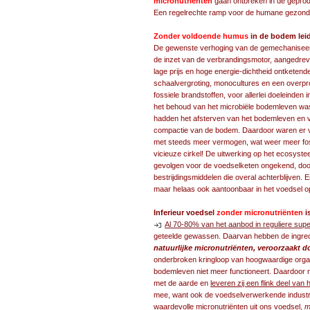
micronutriënten
gaan ontbreken in de gepr
Een regelrechte ramp voor de humane gezond
Zonder voldoende humus
in de bodem leid
De gewenste verhoging van de gemechaniseerde 
de inzet van de verbrandingsmotor, aangedr
lage prijs en hoge energie-dichtheid ontketen
schaalvergroting, monocultures en een overpr
fossiele brandstoffen, voor allerlei doeleinden
het behoud van het microbiële bodemleven wa
hadden het afsterven van het bodemleven en 
compactie van de bodem. Daardoor waren er 
met steeds meer vermogen, wat weer meer foss
vicieuze cirkel! De uitwerking op het ecosys
gevolgen voor de voedselketen ongekend, do
bestrijdingsmiddelen die overal achterblijven. E
maar helaas ook aantoonbaar in het voedsel o
Inferieur voedsel
zonder micronutriënten
i
Al 70-80% van het aanbod in reguliere supe
geteelde gewassen. Daarvan hebben de ingred
natuurlijke micronutriënten, veroorzaakt 
onderbroken kringloop van hoogwaardige organi
bodemleven niet meer functioneert. Daardoor 
met de aarde en
leveren zij een flink deel va
mee, want ook de voedselverwerkende industrie
waardevolle micronutriënten uit ons voedsel,
m