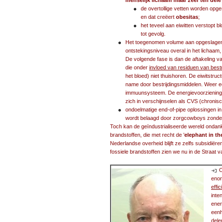
menselijk lichaam maar zeer ten del
de overtollige vetten worden opg
en dat creëert
obesitas
;
het teveel aan eiwitten verstopt 
tot gevolg.
Het toegenomen volume aan opgeslagen 
ontstekingsniveau overal in het lichaam
De volgende fase is dan de aftakeling 
die onder
invloed van residuen van best
het bloed) niet thuishoren. De eiwitstru
name door bestrijdingsmiddelen. Weer 
immuunsysteem. De energievoorziening va
zich in verschijnselen als CVS (chroni
ondoelmatige end-of-pipe oplossingen in 
wordt belaagd door zorgcowboys zonder
Toch kan de geïndustrialiseerde wereld ondank
brandstoffen, die met recht de '
elephant in t
Nederlandse overheid blijft ze zelfs subsidiëre
fossiele brandstoffen zien we nu in de Straat
O
enor
effi
inte
ener
een
dele