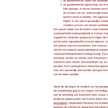
de gepatenteerde zaden zijn nauweli
de gepatenteerde eigenschap viel al 
feite gekaapt. In eerste instantie wer
de rechten van evt. toekomstige kwe
werken tenzij ze betalen. Het aggressie
Rights' is een uiterst gevaarlijke ontw
creatieve proces van nieuwe variëteit
Een goede relatie met de bodem zoals bedoeld 
voedzaamheid (volwaardigheid) te kunnen reali
organische nutriënten aangevoerd krijgen die h
wel de juiste signaalstoffen kunnen afgeven, en
een gebrek aan micronutriënten. Een vicieuze c
slechts een beperkt aantal planteigenschappen
voedzaamheidspotentieel omlaag brengt. Dat w
weerbaar worden en steeds meer kunstmest, be
Dat levert weer minder micronutriënten op, 
bezaten. Kort samengevat is industrieel gepr
voor een aanzienlijk deel worden doorgeschove
van de baten opstrijkt.
Vanaf die tijd begon de kwaliteit van het gang
die ontwikkeling ging in een hogere versnelli
met de uitvinding van kunstmest door Justus von
landbouw plaatsvonden niet kunnen leiden tot 
gezondheid
. Integendeel! Bovenop het probl
kwamen de chemische gewas'beschermings'midde