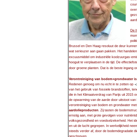
coun
over
gezo
aard
De h
mome
poli
Brussel en Den Haag resoluut de deur kunnen 
wat serieuzer aan gaan pakken. Het handelen 
excuusmiddel om industriële koolzuurgas-emis
hooguit te verplaatsen in de tijd. De effectie
door groene planten. Dat is de beste ingang
Verontreiniging van bodem+grondwater is 
Redenen genoeg om nu echt in te zetten op
van het gebruik van fossiele brandstoffen, te
die in het Klimaatverdrag van Parijs uit 2015 
de opwarming van de aarde door uitstoot van
verontreiniging van bodem en grondwater met a
aardolieproducten
. Zij tasten de bodemstruc
ernstig aan, met grote gevolgen voor nutriëntd
volksgezondheid en voedselzekerheid. Het ide
en uit de lucht gegrepen. In werkelijkheid ne
steeds verder af, door de bodemdegradatie d
geschreven.