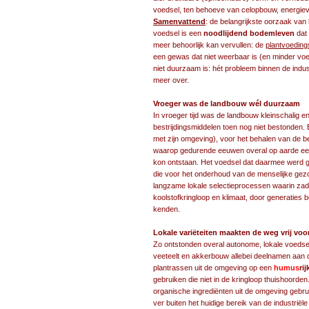
voedsel, ten behoeve van celopbouw, energiev
Samenvattend
: de belangrijkste oorzaak van
voedsel is een
noodlijdend bodemleven
dat 
meer behoorlijk kan vervullen: de
plantvoeding
een gewas dat niet weerbaar is (en minder voe
niet duurzaam is: hét probleem binnen de indus
meer over.
Vroeger was de landbouw wél duurzaam
In vroeger tijd was de landbouw kleinschalig e
bestrijdingsmiddelen toen nog niet bestonden. 
met zijn omgeving), voor het behalen van de be
waarop gedurende eeuwen overal op aarde een 
kon ontstaan. Het voedsel dat daarmee werd
die voor het onderhoud van de menselijke gezo
langzame lokale selectieprocessen waarin za
koolstofkringloop en klimaat, door generatie
kenden.
Lokale variëteiten maakten de weg vrij voo
Zo ontstonden overal autonome, lokale voedse
veeteelt en akkerbouw allebei deelnamen aan d
plantrassen uit de omgeving op een
humus
rij
gebruiken die niet in de kringloop thuishoorden
organische ingrediënten uit de omgeving gebrui
ver buiten het huidige bereik van de industriël