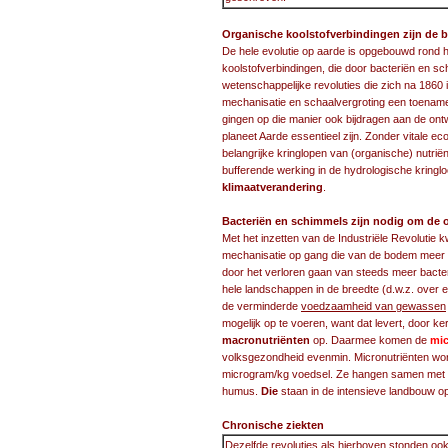
Organische koolstofverbindingen zijn de 
De hele evolutie op aarde is opgebouwd rond h
koolstofverbindingen, die door bacteriën en s
wetenschappelijke revoluties die zich na 1860
mechanisatie en schaalvergroting een toename
gingen op die manier ook bijdragen aan de ont
planeet Aarde essentieel zijn. Zonder vitale 
belangrijke kringlopen van (organische) nutrië
bufferende werking in de hydrologische kringl
klimaatverandering
.
Bacteriën en schimmels zijn nodig om de o
Met het inzetten van de Industriële Revolutie 
mechanisatie op gang die van de bodem meer 
door het verloren gaan van steeds meer bact
hele landschappen in de breedte (d.w.z. over
de verminderde
voedzaamheid van gewassen
mogelijk op te voeren, want dat levert, door 
macronutriënten
op. Daarmee komen de
mic
volksgezondheid evenmin. Micronutriënten wor
microgram/kg voedsel. Ze hangen samen met 
humus.
Die
staan in de intensieve landbouw op
Chronische ziekten
Dezelfde revoluties als hierboven stonden ook