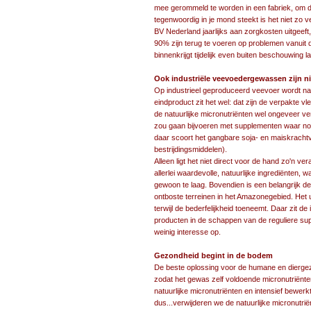
mee gerommeld te worden in een fabriek, om d
tegenwoordig in je mond steekt is het niet zo ve
BV Nederland jaarlijks aan zorgkosten uitgeeft,
90% zijn terug te voeren op problemen vanuit d
binnenkrijgt tijdelijk even buiten beschouwing la
Ook industriële veevoedergewassen zijn n
Op industrieel geproduceerd veevoer wordt natu
eindproduct zit het wel: dat zijn de verpakte v
de natuurlijke micronutriënten wel ongeveer v
zou gaan bijvoeren met supplementen waar nog
daar scoort het gangbare soja- en maiskrachtv
bestrijdingsmiddelen).
Alleen ligt het niet direct voor de hand zo'n v
allerlei waardevolle, natuurlijke ingrediënten,
gewoon te laag. Bovendien is een belangrijk d
ontboste terreinen in het Amazonegebied. He
terwijl de bederfelijkheid toeneemt. Daar zit de
producten in de schappen van de reguliere s
weinig interesse op.
Gezondheid begint in de bodem
De beste oplossing voor de humane en dierge
zodat het gewas zelf voldoende micronutriën
natuurlijke micronutriënten en intensief bewe
dus...verwijderen we de natuurlijke micronutrië