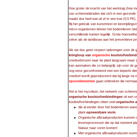
Hoe groter de kracht van het werktuig (hoe 
van schimmeldraden dat zich in een gezonde
maakt dus heel wat uit of er een koe (0,5 PK)
Bij het gebruik van kunstmest en bestrijdings
micro-organismen binnen het bodemleven niet
verschillende kanten tegelijk. Grote hoeveelh
zeker als de landbouw aan het preventieve p
Als we dus geen respect opbrengen voor de gr
kringloop van
organische
koolstofverbind
voedselstroom naar de plant langzaam maar zek
kan aanmaken die zo belangrijk zijn voor de g
nog eens geconfronteerd met een beperkt die
voedsel wordt geproduceerd dat bij lange na n
spoorelementen
gaan ontbreken die normaal
Het is het mycelium, het netwerk van schimme
organische koolstofverbindingen
uit een v
koolstofverbindingen zitten veel
organische 
die al eerder door het bodemleven war
plant
opneembare vorm
.
Organische afbraakproducten kunnen du
levensprocessen die op dat moment plaa
Natuur naar voren komen!
Met organische afbraakproducten kun