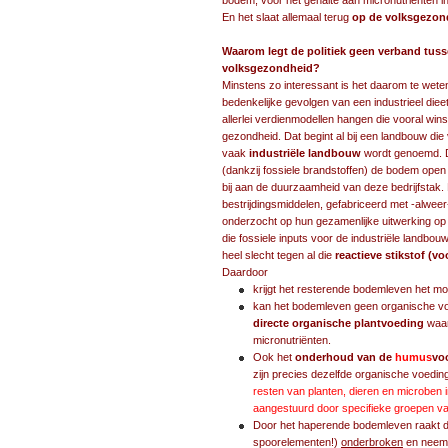
bodem, voor het gehalte aan micronutriënten 
En het slaat allemaal terug
op de volksgezon
Waarom legt de politiek geen verband tus
volksgezondheid?
Minstens zo interessant is het daarom te we
bedenkelijke gevolgen van een industrieel die
allerlei verdienmodellen hangen die vooral wi
gezondheid. Dat begint al bij een landbouw die
vaak
industriële landbouw
wordt genoemd. 
(dankzij fossiele brandstoffen) de bodem open
bij aan de duurzaamheid van deze bedrijfstak.
bestrijdingsmiddelen, gefabriceerd met -alweer-
onderzocht op hun gezamenlijke uitwerking op m
die fossiele inputs voor de industriële land
heel slecht tegen al die
reactieve stikstof (v
Daardoor
krijgt het resterende bodemleven het moe
kan het bodemleven geen organische vo
directe organische plantvoeding
waar
micronutriënten.
Ook het
onderhoud van de
humus
vo
zijn precies dezelfde organische voeding
resten van planten, dieren en microben 
aangestuurd door specifieke groepen v
Door het haperende bodemleven raakt 
spoorelementen!)
onderbroken
en neemt