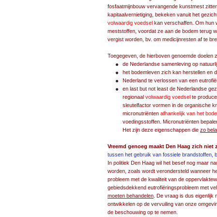
fosfaatmijnbouw vervangende kunstmest zitten
kapitaalvernietiging, bekeken vanuit het gezic
volwaardig voedsel
kan verschaffen. Om hun w
meststoffen, voordat ze aan de bodem terug w
vergist worden, bv. om medicijnresten af te br
Toegegeven, de hierboven genoemde doelen zij
de Nederlandse samenleving op natuurlijk
het bodemleven zich kan herstellen en d
Nederland te verlossen van een eutrofiëri
en last but not least de Nederlandse ge
regionaal
volwaardig voedsel
te produce
sleutelfactor vormen in de organische k
micronutriënten
afhankelijk van het bod
voedingsstoffen. Micronutriënten bepal
Het zijn deze eigenschappen die
zo bela
Vreemd genoeg maakt Den Haag zich niet 
tussen het gebruik van fossiele brandstoffen, 
In politiek Den Haag wil het besef nog maar na
worden, zoals wordt verondersteld wanneer het
probleem met de kwaliteit van de oppervlaktewa
gebiedsdekkend eutrofiëringsprobleem met vele
moeten behandelen
. De vraag is dus eigenlijk 
ontwikkelen op de vervuiling van onze omgev
de beschouwing op te nemen.