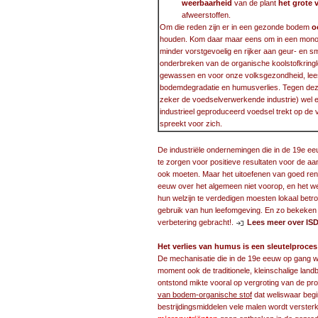
weerbaarheid
van de plant
het grote 
afweerstoffen.
Om die reden zijn er in een gezonde bodem
o
houden. Kom daar maar eens om in een monoc
minder vorstgevoelig en rijker aan geur- en sm
onderbreken van de organische koolstofkring
gewassen en voor onze volksgezondheid, lees
bodemdegradatie en humusverlies. Tegen dez
zeker de voedselverwerkende industrie) wel 
industrieel geproduceerd voedsel trekt op de 
spreekt voor zich.
De industriële ondernemingen die in de 19e eeu
te zorgen voor positieve resultaten voor de a
ook moeten. Maar het uitoefenen van goed ren
eeuw over het algemeen niet voorop, en het w
hun welzijn te verdedigen moesten lokaal betro
gebruik van hun leefomgeving. En zo bekeken h
verbetering gebracht!.
Lees meer over IS
Het verlies van humus is een sleutelproce
De mechanisatie die in de 19e eeuw op gang wa
moment ook de traditionele, kleinschalige land
ontstond mikte vooral op vergroting van de pr
van bodem-organische stof
dat weliswaar begi
bestrijdingsmiddelen vele malen wordt verster