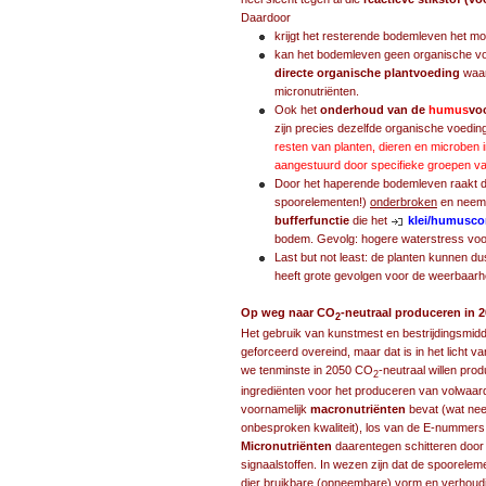
Daardoor
krijgt het resterende bodemleven het moe
kan het bodemleven geen organische vo
directe organische plantvoeding
waar
micronutriënten.
Ook het
onderhoud van de
humus
vo
zijn precies dezelfde organische voeding
resten van planten, dieren en microben 
aangestuurd door specifieke groepen v
Door het haperende bodemleven raakt 
spoorelementen!)
onderbroken
en neemt
bufferfunctie
die het
klei/humusc
bodem. Gevolg: hogere waterstress voor
Last but not least: de planten kunnen d
heeft grote gevolgen voor de weerbaar
Op weg naar CO
-neutraal produceren in 2
2
Het gebruik van kunstmest en bestrijdingsmidd
geforceerd overeind, maar dat is in het licht v
we tenminste in 2050 CO
-neutraal willen pro
2
ingrediënten voor het produceren van volwaar
voornamelijk
macronutriënten
bevat (wat neer
onbesproken kwaliteit), los van de E-nummer
Micronutriënten
daarentegen schitteren door
signaalstoffen. In wezen zijn dat de spoorel
dier bruikbare (opneembare) vorm en verhouding