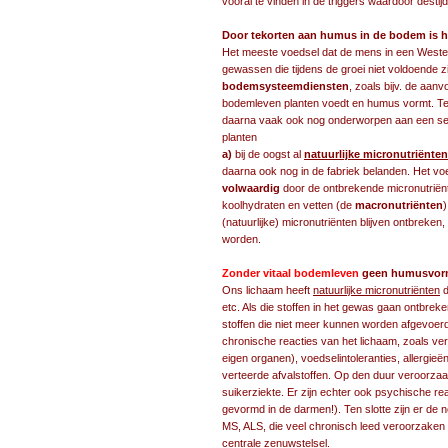
vooral te vinden in de triggers waardoor desti
Door tekorten aan humus in de bodem is h
Het meeste voedsel dat de mens in een Wester
gewassen die tijdens de groei niet voldoende z
bodemsysteemdiensten
, zoals bijv. de aa
bodemleven planten voedt en humus vormt. T
daarna vaak ook nog onderworpen aan een se
planten
a)
bij de oogst al
natuurlijke micronutriënten
daarna ook nog in de fabriek belanden. Het vo
volwaardig
door de ontbrekende micronutriënte
koolhydraten en vetten (de
macronutriënten
)
(natuurlijke) micronutriënten blijven ontbreken, 
worden.
Zonder vitaal bodemleven
geen humusvormin
Ons lichaam heeft
natuurlijke micronutriënten
d
etc. Als die stoffen in het gewas gaan ontbreken
stoffen die niet meer kunnen worden afgevoerd
chronische reacties van het lichaam, zoals ve
eigen organen), voedselintoleranties, allergieë
verteerde afvalstoffen. Op den duur veroorzaa
suikerziekte. Er zijn echter ook psychische r
gevormd in de darmen!). Ten slotte zijn er de 
MS, ALS, die veel chronisch leed veroorzaken
centrale zenuwstelsel.