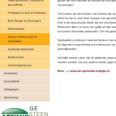
Vitale gewassen, voeding en
gezien als een machine en worden de oorzake
gezondheid
verstoringen.
Kringlopen in land-en tuinbouw
Toch weten we dat emoties van invloed zijn op
werkt en dat er veel meer niveaus van gezondhe
Boer-Burger en Ecoregio's
Ook in de natuurkunde bleek dat het mechanisc
Elektronen lijken nu eens een golfje en dan weer
Dierenwelzijn
en kunnen informatie uitwisselen. Om het gehee
Nieuwe wetenschap en
Spiritualiteit combineert rationeel denken met e
spiritualiteit
de objectieve waarneming extra dimensies toe 
werkelijkheden.
Koolstofproblematiek
Biodiversiteit
Het blijkt steeds vaker dat de geldende wetens
moeten worden. Op een andere manier gaan d
Gentechgewassen
Bron
:
www.de-spirituele-hulplijn.nl
Activiteiten
Gezondheid
Uitdagingen
Sponsoring