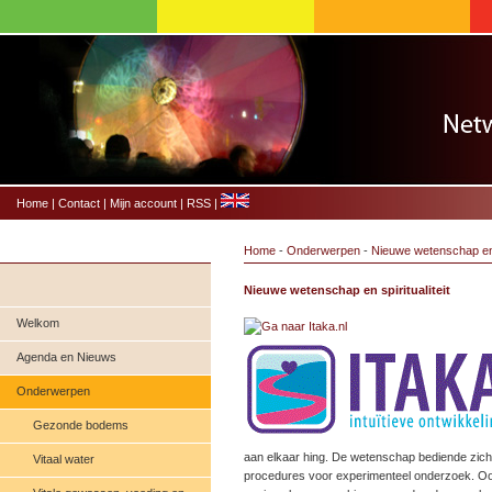
Home
|
Contact
|
Mijn account
|
RSS
|
Home
-
Onderwerpen
-
Nieuwe wetenschap en s
Nieuwe wetenschap en spiritualiteit
Welkom
Agenda en Nieuws
Onderwerpen
Gezonde bodems
aan elkaar hing. De wetenschap bediende zich
Vitaal water
procedures voor experimenteel onderzoek. Ook