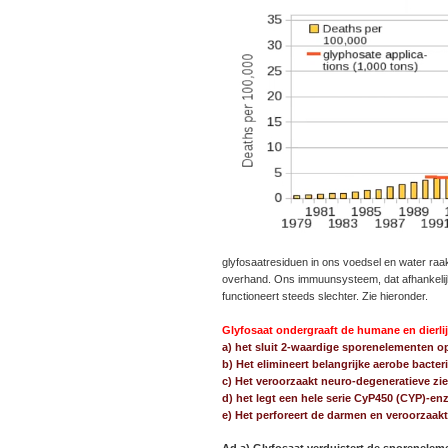
glyfosaatresiduen in ons voedsel en water raak
overhand. Ons immuunsysteem, dat afhankelij
functioneert steeds slechter. Zie hieronder.
Glyfosaat ondergraaft de humane en dierli
a) het sluit 2-waardige sporenelementen o
b) Het elimineert belangrijke aerobe bacte
c) Het veroorzaakt neuro-degeneratieve zie
d) het legt een hele serie CyP450 (CYP)-en
e) Het perforeert de darmen en veroorzaak
Ad a) Glyfosaat verduistert de sporenelem