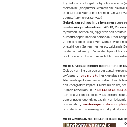
Tryptofaan is belangrijk is bij eetstoornissen (
melatonine (slaapritme). Aromatische aminozuren
en daar is de zuurstofvoorziening dan weer van
zuurstof-atomen eraan vast).
Gebrek aan sulfaat in de hersenen
speelt ee
aandoeningen als autisme, ADHD, Parkins
tryptofaan, worden nu, bij gebrek aan aromatisc
sulfaattransport naar de hersenen. Daar hangt 
vrachtje hebben afgegeven, werken vrije feno
ontstekingen. Samen met het zg. Lekkende Dar
moderne ziekten op. Die vinden bijna stuk vo
bacteriën in de darmen, maar hebben overal in
Ad d)
Glyfosaat hindert de ontgifting in le
Ook de vorming van een groot aantal reinig
glyfosaat
onderdrukt
. Het kwetsbare en
Allerhande gifstoffen die normaliter door de l
een veel grotere impact. En niet alleen dat, het
kunnen bezwijken. In
Sri Lanka en Zuid-
suikerrietvelden, die bij de vaak extreme hitte
concentraties doet glyfosaat zijn vernietigende
hormonale
verstoringen in de voortplant
reproductieve misvormingen vastgesteld, door
Ad e) Glyfosaat, het Trojaanse paard da
Q