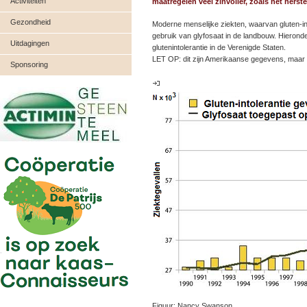
Activiteiten
maatregelen veel zinvoller, zoals het herst
Gezondheid
Moderne menselijke ziekten, waarvan gluten-into
gebruik van glyfosaat in de landbouw. Hieronde
Uitdagingen
glutenintolerantie in de Verenigde Staten.
LET OP: dit zijn Amerikaanse gegevens, maar E
Sponsoring
Figuur: Nancy Swanson