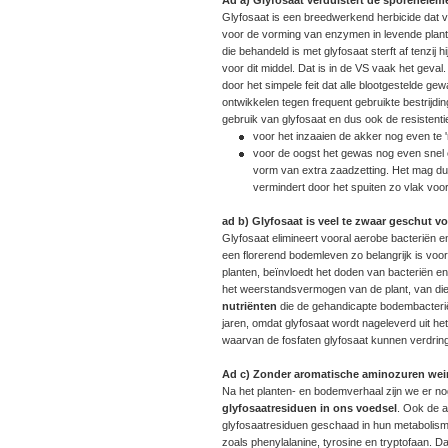
Glyfosaat is een breedwerkend herbicide dat 
voor de vorming van enzymen in levende plante
die behandeld is met glyfosaat sterft af tenz
voor dit middel. Dat is in de VS vaak het geval
door het simpele feit dat alle blootgestelde ge
ontwikkelen tegen frequent gebruikte bestrijd
gebruik van glyfosaat en dus ook de resistenti
voor het inzaaien de akker nog even te 'r
voor de oogst het gewas nog even snel e
vorm van extra zaadzetting. Het mag duid
vermindert door het spuiten zo vlak voor
ad b) Glyfosaat is veel te zwaar geschut v
Glyfosaat elimineert vooral aerobe bacteriën 
een florerend bodemleven zo belangrijk is vo
planten, beïnvloedt het doden van bacteriën 
het weerstandsvermogen van de plant, van d
nutriënten
die de gehandicapte bodembacterië
jaren, omdat glyfosaat wordt nageleverd uit h
waarvan de fosfaten glyfosaat kunnen verdrin
Ad c)
Zonder aromatische aminozuren weini
Na het planten- en bodemverhaal zijn we er nog 
glyfosaatresiduen in ons voedsel
. Ook de 
glyfosaatresiduen geschaad in hun metabolism
zoals phenylalanine, tyrosine en tryptofaan. D