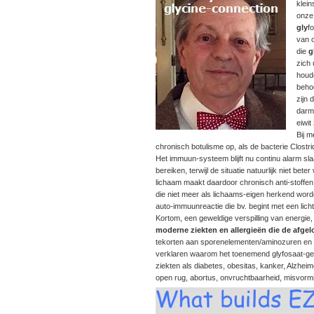
klei
onze
gly
f
van 
die
g
zich 
houd
behoo
zijn
darm
eiwit
Bij m
chronisch botulisme op, als de bacterie Clostrid
Het immuun-systeem blijft nu continu alarm sla
bereiken, terwijl de situatie natuurlijk niet b
lichaam maakt daardoor chronisch anti-stoffen
die niet meer als lichaams-eigen herkend worde
auto-immuunreactie die bv. begint met een lichte
Kortom, een geweldige verspilling van energie,
moderne ziekten en allergieën die de afg
tekorten aan sporenelementen/aminozuren en d
verklaren waarom het toenemend glyfosaat-geb
ziekten als diabetes, obesitas, kanker, Alzheim
open rug, abortus, onvruchtbaarheid, misvor