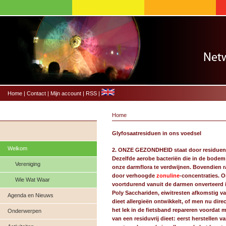
Home
|
Contact
|
Mijn account
|
RSS
|
Home
Glyfosaatresiduen in ons voedsel
Welkom
2. ONZE GEZONDHEID staat door residuen v
Dezelfde aerobe bacteriën die in de bodem 
Vereniging
onze darmflora te verdwijnen. Bovendien r
door verhoogde
zonuline
-concentraties. 
Wie Wat Waar
voortdurend vanuit de darmen onverteerd i
Poly Sacchariden, eiwitresten afkomstig va
Agenda en Nieuws
dieet allergieën ontwikkelt, of men nu direc
het lek in de fietsband repareren voordat
Onderwerpen
van een residuvrij dieet: eerst herstellen