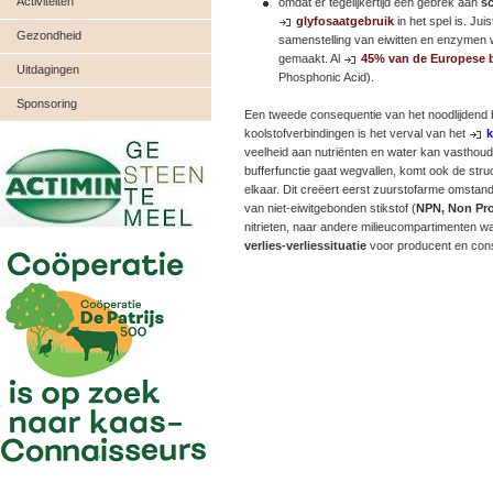
Activiteiten
omdat er tegelijkertijd een gebrek aan
s
glyfosaatgebruik
in het spel is. Jui
Gezondheid
samenstelling van eiwitten en enzymen 
gemaakt. Al
45% van de Europese
Uitdagingen
Phosphonic Acid).
Sponsoring
Een tweede consequentie van het noodlijdend
koolstofverbindingen is het verval van het
veelheid aan nutriënten en water kan vasthou
bufferfunctie gaat wegvallen, komt ook de stru
elkaar. Dit creëert eerst zuurstofarme omstand
van niet-eiwitgebonden stikstof (
NPN, Non Pro
nitrieten, naar andere milieucompartimenten waa
verlies-verliessituatie
voor producent en cons