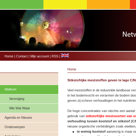
Home
|
Contact
|
Mijn account
|
RSS
|
Home
Stikstofrijke meststoffen geven te lage C
Welkom
Veel meststoffen in de industriële landbouw v
in het bodemvocht en verarmen de bodem doo
Vereniging
geven zij scheve verhoudingen in het nutriënte
Wie Wat Waar
De hoge concentraties van slechts een aantal 
gebruik van
stikstofrijke mestsoorten van 
Agenda en Nieuws
verhouding tussen koolstof en stikstof (C
nieuwe organische verbindingen zoals eiwitten,
Onderwerpen
te weinig koolstof
aanwezig is maar o