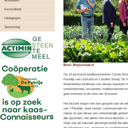
Activiteiten
Gezondheid
Uitdagingen
Sponsoring
Bron: Biojournaal.nl
Op 10 juli bracht landbouwminister Carola Scho
Paradijs van IJsbrand en Caroline Snoeij. De 
Nederlandse landbouw van nieuwe impulsen moet
verbondenheid, circulariteit, multifunctioneel en
gaan innemen in de visie van Schouten.
Het bezoek begon met een gesprek aan de witte t
van ’t Paradijs, waar kennis, communicatie en v
natuur en aan elkaar een onlosmakelijk geheel v
alle opzichten: niet alleen met extra diensten,
maar ook als klassiek gemengd bedrijf dat bijn
de akkerbouw, kas, moestuin en aardbeienteelt