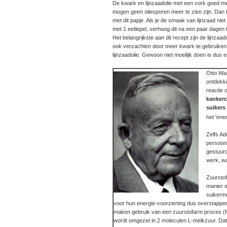
De kwark en lijnzaadolie met een vork goed m
mogen geen oliesporen meer te zien zijn. Dan 
met dit papje. Als je de smaak van lijnzaad nie
met 1 eetlepel, verhoog dit na een paar dagen t
Het belangrijkste aan dit recept zijn de lijnz
ook verzachten door meer kwark te gebruiken, 
lijnzaadolie. Gewoon niet moeilijk doen is dus 
Otto War
ontdekki
reactie 
kankerc
suikers
het 'ene
Zelfs Ad
persoonl
gestuurd
werk, wa
Zuursto
manier e
suikerm
voor hun energie-voorziening dus overstappen
maken gebruik van een zuurstofarm proces (fe
wordt omgezet in 2 moleculen L-melkzuur. Dat 