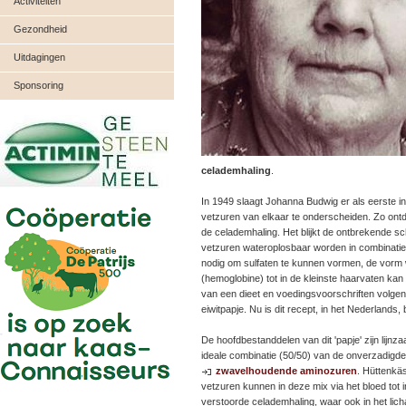
Activiteiten
Gezondheid
Uitdagingen
Sponsoring
celademhaling
.
In 1949 slaagt Johanna Budwig er als eerste i
vetzuren van elkaar te onderscheiden. Zo ont
de celademhaling. Het blijkt de ontbrekende sc
vetzuren wateroplosbaar worden in combinatie
nodig om sulfaten te kunnen vormen, de vorm 
(hemoglobine) tot in de kleinste haarvaten kan
van een dieet en voedingsvoorschriften volgen
eiwitpapje. Nu is dit recept, in het Nederland
De hoofdbestanddelen van dit 'papje' zijn lijn
ideale combinatie (50/50) van de onverzadigd
zwavelhoudende aminozuren
. Hüttenkä
vetzuren kunnen in deze mix via het bloed tot 
verstoorde celademhaling, waar ook in het lic