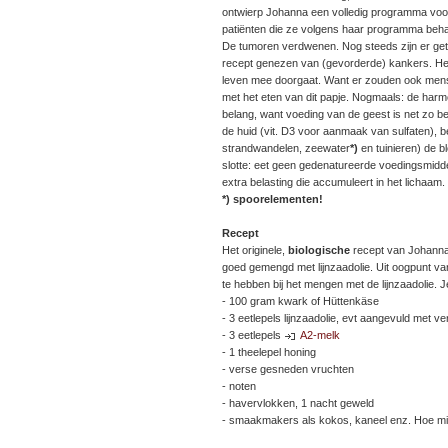
ontwierp Johanna een volledig programma voo
patiënten die ze volgens haar programma behan
De tumoren verdwenen. Nog steeds zijn er get
recept genezen van (gevorderde) kankers. Het is 
leven mee doorgaat. Want er zouden ook mense
met het eten van dit papje. Nogmaals: de harmo
belang, want voeding van de geest is net zo be
de huid (vit. D3 voor aanmaak van sulfaten), 
strandwandelen, zeewater
*)
en tuinieren) de b
slotte: eet geen gedenatureerde voedingsmidde
extra belasting die accumuleert in het lichaam.
*) spoorelementen!
Recept
Het originele,
biologische
recept van Johanna 
goed gemengd met lijnzaadolie. Uit oogpunt van
te hebben bij het mengen met de lijnzaadolie. J
- 100 gram kwark of Hüttenkäse
- 3 eetlepels lijnzaadolie, evt aangevuld met ve
- 3 eetlepels
A2-melk
- 1 theelepel honing
- verse gesneden vruchten
- noten
- havervlokken, 1 nacht geweld
- smaakmakers als kokos, kaneel enz. Hoe min