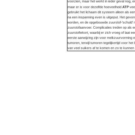
voorzien, maar het werkt in ieder geval nog, e
maar er is voor dezelfde hoeveelheid
ATP
veel
gebruikt het lichaam dit systeem alleen als een 
na een inspanning even is uitgeput. Het gevor
worden, en de opgebouwde zuurstof-'schuld' m
zuurstofaanvoer. Complicaties treden op als 
zuurstoftekort, waarbij er zich vroeg of laat 
eerste aanwijzing zijn voor melkzuurvorming 
tumoren, terwijl tumoren tegelijkertijd voor het
van veel suikers af te komen en zo te kunnen b