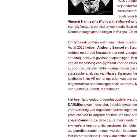
Vincent Harmsen's (Follow the Money) ond
van glyfosaat
is een indrukwekkende illustrat
Roundup toegelaten te krijgen in Europa. Zie 
Of glyfosaatcocktails wel in ons milieu thuish
Vanaf 2013 hebben
Anthony Samsel
en
Step
middels een breed literatuuronderzoek vastgest
schadelijkheid van glyfosaattoepassingen. Een
van de toepassing van glyfosaat voor de vol
zij voor die validatie hebben aangedragen zijn a
statistische analyses van
Nancy Swanson
he
landbouw in de VS en het optreden van een se
degeneratieve aandoeningen zoals
autisme, M
van Samsel & Seneff, rechtsboven
.
Het heeft lang geduurd voordat duidelijk werd d
DARMflora
van mens+dier. In beide systemen 
voor vertering van organische verbindingen mo
productie van belangrijke aminozuren voor hun
zoals Roundup
die deze zuurstofminnende mi
eiwitten/enzymen grondig verstoren. Ze richt
aangetroffen zouden mogen worden: in bodem, l
Het eerste probleem is dus al dat glyfosaatcoc