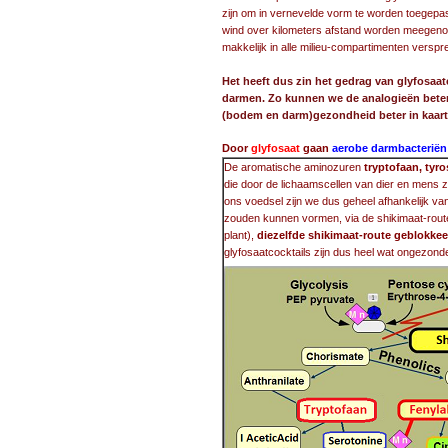
zijn om in vernevelde vorm te worden toegepas
wind over kilometers afstand worden meegenom
makkelijk in alle milieu-compartimenten verspr
Het heeft dus zin het gedrag van glyfosaat
darmen. Zo kunnen we de analogieën beter
(bodem en darm)gezondheid beter in kaart
Door
glyfosaat
gaan
aerobe darmbacteriën
De aromatische aminozuren
tryptofaan, tyro
die door de lichaamscellen van dier en mens 
ons voedsel zijn we dus geheel afhankelijk v
zouden kunnen vormen, via de shikimaat-route.
plant),
diezelfde shikimaat-route geblokkee
glyfosaatcocktails zijn dus heel wat ongezonde