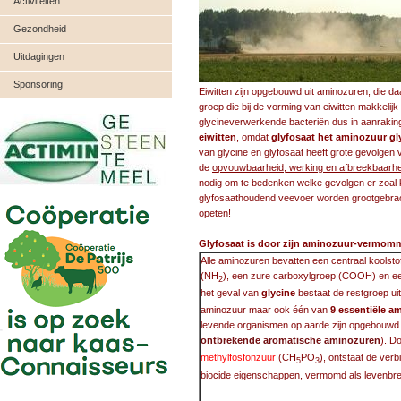
Activiteiten
Gezondheid
Uitdagingen
Sponsoring
Eiwitten zijn opgebouwd uit aminozuren, die 
groep die bij de vorming van eiwitten makkeli
glycineverwerkende bacteriën dus in aanraking
eiwitten
, omdat
glyfosaat het aminozuur gly
van glycine en glyfosaat heeft grote gevolgen
de
opvouwbaarheid, werking en afbreekbaarhei
nodig om te bedenken welke gevolgen er zoal
glyfosaathoudend veevoer worden grootgebracht
opeten!
Glyfosaat is door zijn aminozuur-vermomm
Alle aminozuren bevatten een centraal koolst
(NH
), een zure carboxylgroep (COOH) en een
2
het geval van
glycine
bestaat de restgroep ui
aminozuur maar ook één van
9 essentiële a
levende organismen op aarde zijn opgebouwd 
ontbrekende aromatische aminozuren
). D
methylfosfonzuur
(CH
PO
), ontstaat de verb
5
3
biocide eigenschappen, vermomd als levenbr