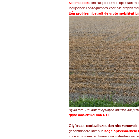
Kosmetische
onkruidproblemen oplossen met g
ingrijpende consequenties voor alle organismen
Eén probleem betreft de grote mobiliteit bi
Bij de foto: De laatste sprietjes onkruid besp
glyfosaat-artikel van RTL
Glyfosaat-cocktails zouden niet vernevel
gecombineerd met hun
hoge oplosbaarheid i
in de atmosfeer, en komen via waterdamp en re