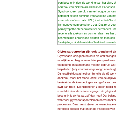
een belangrijk deel de werking van het eiwit. 
oorzaak van ziekten als Alzheimer, Parkinson
Syndroom, een gevolg van verhoogde concentr
betekent dit een continue verzwakking van 
vreemde stoffen zoals LPS (Lipoïde Poli-Sac
immuunsysteem op scherp zet. Dat zorgt voor 
parasympathisch zenuwstelsel permanent uits
regeneratie toekomt en vormen daarmee het beg
besmettelijke chronische ziekten die men ook
'bestrijdingsmiddelenziekten' hadden kunnen h
Glyfosaat-octrooien zijn ooit toegekend al
Glyfosaat is ooit gepatenteerd als ontkalkingsmi
moeilijkheden begonnen echter pas goed toen e
toegekend. In samenhang met het gebruik als 
hulpstoffen (adjuvanten) toegevoegd aan de g
Dit terwijl glyfosaat heel schijnheilig als dé 
aankomt, maar het stapel-effect van de adjuv
bestaat dat de toevoegingen aan glyfosaat zeer
kwijt dan rijk is. De hulpstoffen zouden nodig z
is wel dat door deze toevoegingen de giftighe
belangrijk is glyfosaat zelf dan nog? Dat belan
waardoor glyfosaat spoorelementen verdonkerem
processen. Daarnaast zijn er de kosmotrope ei
herbicide cocktail maken en de viscositeit van