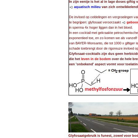
In zijn eentje is het al in lage doses gift
aquatisch milieu
van zich ontwikkelende
De invloed op celdelingen en vergroeiingen va
te begrijpen: glyfosaat veroorzaakt
geboor
in sperma 4x hoger liggen dan in het bloed.
In een cocktail met gekraakte petrochemische
exponentieel toe, en zo komen we als vanzelf 
van BAYER-Monsanto, die tot 1000 x giftiger i
schade toebrengt door de rigoreuze invloed 
Glyfosaat-cocktails zijn dus geen herbici
die het
leven in de bodem
over de hele bre
een 'onbekend' aspect vormt voor toelatin
Glyfosaatgebruik is funest, zowel voor 