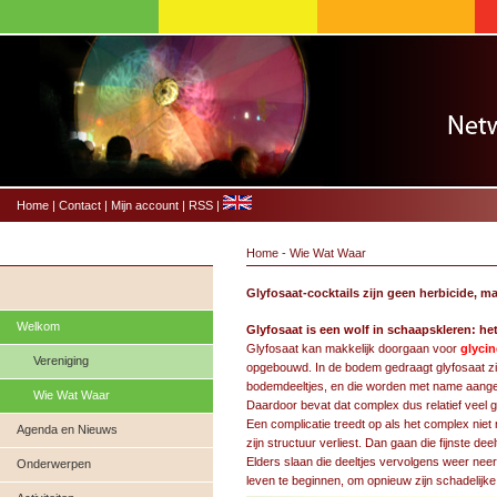
Home
|
Contact
|
Mijn account
|
RSS
|
Home
-
Wie Wat Waar
Glyfosaat-cocktails zijn geen herbicide, ma
Welkom
Glyfosaat is een wolf in schaapskleren: he
Glyfosaat kan makkelijk doorgaan voor
glycin
Vereniging
opgebouwd. In de bodem gedraagt glyfosaat zich
bodemdeeltjes, en die worden met name aang
Wie Wat Waar
Daardoor bevat dat complex dus relatief veel g
Een complicatie treedt op als het complex ni
Agenda en Nieuws
zijn structuur verliest. Dan gaan die fijnste d
Elders slaan die deeltjes vervolgens weer neer 
Onderwerpen
leven te beginnen, om opnieuw zijn schadelijk