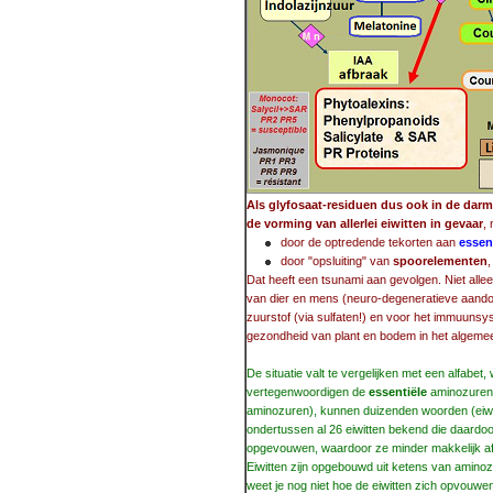
Als glyfosaat-residuen dus ook in de darm
de vorming van allerlei eiwitten in gevaar
, 
door de optredende tekorten aan
essen
door "opsluiting" van
spoorelementen
,
Dat heeft een tsunami aan gevolgen. Niet all
van dier en mens (neuro-degeneratieve aandoe
zuurstof (via sulfaten!) en voor het immuunsy
gezondheid van plant en bodem in het algeme
De situatie valt te vergelijken met een alfabet
vertegenwoordigen de
essentiële
aminozuren.
aminozuren), kunnen duizenden woorden (eiwit
ondertussen al 26 eiwitten bekend die daardo
opgevouwen, waardoor ze minder makkelijk afb
Eiwitten zijn opgebouwd uit ketens van aminoz
weet je nog niet hoe de eiwitten zich opvouwe