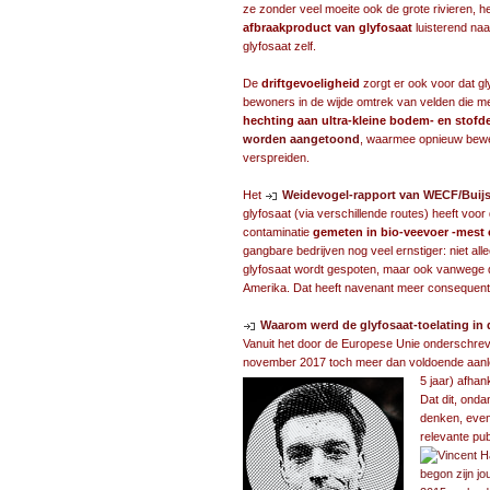
ze zonder veel moeite ook de grote rivieren, het
afbraakproduct van glyfosaat
luisterend naa
glyfosaat zelf.
De
driftgevoeligheid
zorgt er ook voor dat g
bewoners in de wijde omtrek van velden die m
hechting aan ultra-kleine bodem- en stofde
worden aangetoond
, waarmee opnieuw bewe
verspreiden.
Het
Weidevogel-rapport van WECF/Buij
glyfosaat (via verschillende routes) heeft voo
contaminatie
gemeten in bio-veevoer -mest
gangbare bedrijven nog veel ernstiger: niet al
glyfosaat wordt gespoten, maar ook vanwege d
Amerika. Dat heeft navenant meer consequenti
Waarom werd de glyfosaat-toelating in 
Vanuit het door de Europese Unie onderschre
november 2017 toch meer dan voldoende aanlei
5 jaar) afhan
Dat dit, onda
denken, even
relevante pub