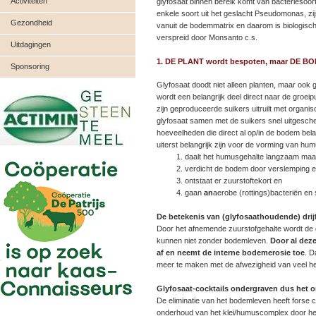
Activiteiten
glyfosaat binnen bereik komt van bacteriesoor
enkele soort uit het geslacht Pseudomonas, zijn
Gezondheid
vanuit de bodemmatrix en daarom is biologische
verspreid door Monsanto c.s.
Uitdagingen
1. DE PLANT wordt bespoten, maar DE BOD
Sponsoring
Glyfosaat doodt niet alleen planten, maar ook
wordt een belangrijk deel direct naar de groei
zijn geproduceerde suikers uitruilt met organ
glyfosaat samen met de suikers snel uitgesche
hoeveelheden die direct al op/in de bodem bela
uiterst belangrijk zijn voor de vorming van hu
daalt het humusgehalte langzaam maa
verdicht de bodem door verslemping e
ontstaat er zuurstoftekort en
gaan
an
aerobe (rottings)bacteriën en
De betekenis van (glyfosaathoudende) drij
Door het afnemende zuurstofgehalte wordt de
kunnen niet zonder bodemleven.
Door al dez
af en neemt de interne bodemerosie toe
. D
meer te maken met de afwezigheid van veel hel
Glyfosaat-cocktails ondergraven dus het 
De eliminatie van het bodemleven heeft forse c
onderhoud van het klei/humuscomplex door h