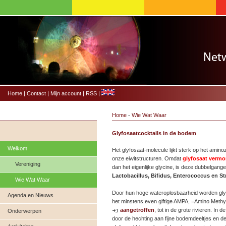
Home
|
Contact
|
Mijn account
|
RSS
|
Home
-
Wie Wat Waar
Glyfosaatcocktails in de bodem
Welkom
Het glyfosaat-molecule lijkt sterk op het amin
onze eiwitstructuren. Omdat
glyfosaat vermo
Vereniging
dan het eigenlijke glycine, is deze dubbelgang
Lactobacillus, Bifidus, Enterococcus en S
Wie Wat Waar
Door hun hoge wateroplosbaarheid worden gly
Agenda en Nieuws
het minstens even giftige AMPA, =Amino Methyl
aangetroffen
, tot in de grote rivieren. I
Onderwerpen
door de hechting aan fijne bodemdeeltjes en