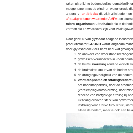
raken ultra-lichte bodemdeeltjes gemakkelijk o
meegenomen met de wind- en water-erosie die 
andere
antibiotica
die zich al in bodem e
afbraakproducten waaronder AMPA
een uiterst
micro-organismen uitschakelt
die in de bo
vormen die zo waardevol zijn voor vitale gew
Door gebruik van glyfosaat zaagt de industrië
productiefactor
GROND
wordt langzaam maar
door glyfosaatcocktails heeft heel wat gevolge
de aanvoer van weerstandsverhogende,
gewassen verminderen in voedzaamhei
de
humusvorming
rond de wortels k
de kruimelstructuur van de bodem stort
de droogtegevoeligheid van de bodem
Warmteopname en stralingsreflecti
het bodemoppervlak, door de afnemen
(verslemping=korstvorming, door min
reflectie van kortgolvige straling bij
luchtlaag erboven sterk kan opwarmen.
instraling voor sterke turbulentie, inst
alleen de bodem, maar is ook een belan