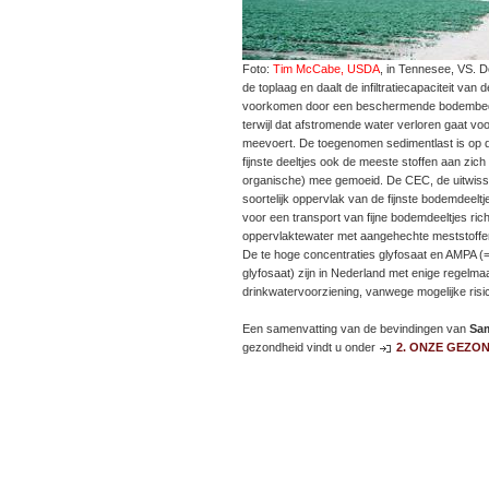
Foto:
Tim McCabe, USDA
, in Tennesee, VS. 
de toplaag en daalt de infiltratiecapaciteit van 
voorkomen door een beschermende bodembedek
terwijl dat afstromende water verloren gaat voo
meevoert. De toegenomen sedimentlast is op de
fijnste deeltjes ook de meeste stoffen aan zich
organische) mee gemoeid. De CEC, de uitwisse
soortelijk oppervlak van de fijnste bodemdeeltj
voor een transport van fijne bodemdeeltjes ric
oppervlaktewater met aangehechte meststoffe
De te hoge concentraties glyfosaat en AMPA (=
glyfosaat) zijn in Nederland met enige regelma
drinkwatervoorziening, vanwege mogelijke risi
Een samenvatting van de bevindingen van
Sam
gezondheid vindt u onder
2. ONZE GEZO