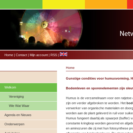
Home
|
Contact
|
Mijn account
|
RSS
|
Home
Gunstige condities voor humusvorming. H
Welkom
Bodemleven en sporenelementen zijn sleu
Vereniging
Humus is de verzamelnaam voor een ratjetoe a
zijn om verder afgebroken te worden. Het
bod
Wie Wat Waar
verwerker van organische materialen en door
worden aan de plant geleverd in ruil voor s
Agenda en Nieuws
Humus fungeert daarbij als spaarpot (buffer) 
constante kringloop worden gevormd en afgebr
Onderwerpen
en aminozuren die zij met hun fotosynthese pro