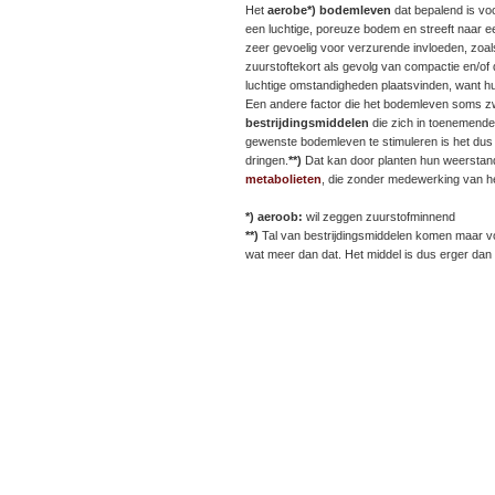
Het
aerobe*) bodemleven
dat bepalend is voo
een luchtige, poreuze bodem en streeft naar e
zeer gevoelig voor verzurende invloeden, zoal
zuurstoftekort als gevolg van compactie en/of
luchtige omstandigheden plaatsvinden, want h
Een andere factor die het bodemleven soms zw
bestrijdingsmiddelen
die zich in toenemende
gewenste bodemleven te stimuleren is het dus b
dringen.
**)
Dat kan door planten hun weerstand 
metabolieten
, die zonder medewerking van 
*) aeroob:
wil zeggen zuurstofminnend
**)
Tal van bestrijdingsmiddelen komen maar voo
wat meer dan dat. Het middel is dus erger dan