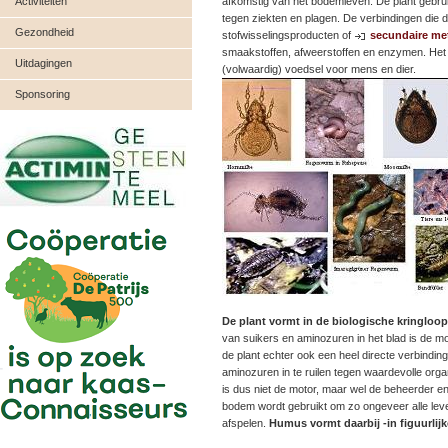
Activiteiten
afkomstig van het bodemleven. De plant gebru
tegen ziekten en plagen. De verbindingen die
Gezondheid
stofwisselingsproducten of
secundaire me
smaakstoffen, afweerstoffen en enzymen. Het z
Uitdagingen
(volwaardig) voedsel voor mens en dier.
Sponsoring
De plant vormt in de biologische kringloo
van suikers en aminozuren in het blad is de mo
de plant echter ook een heel directe verbindi
aminozuren in te ruilen tegen waardevolle or
is dus niet de motor, maar wel de beheerder e
bodem wordt gebruikt om zo ongeveer alle lev
afspelen.
Humus vormt daarbij -in figuurlij